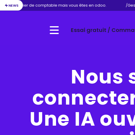
votre métier de comptable mais vous êtes en odoo.
/
Gesti
NEWS
Essai gratuit / Comm
Menu
Nous 
connecter 
Une IA ou