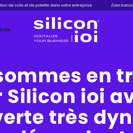
on de colis et de palette dans votre entreprise
/
Lien bancair
ande
Silicon
ioi
sommes en tr
Silicon ioi a
verte très dy