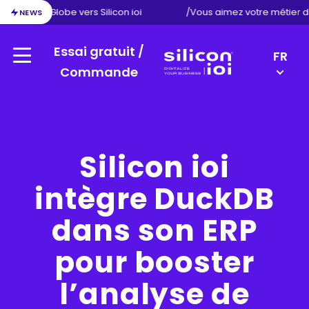
ion d’Exact Globe vers Silicon ioi
/
Vous aimez votre métier 
NEWS
Essai gratuit /
LANGU
FR
Menu
SWITC
Commande
Silicon
EN
ioi
NL
DE
Silicon ioi
intègre DuckDB
dans son ERP
pour booster
l’analyse de