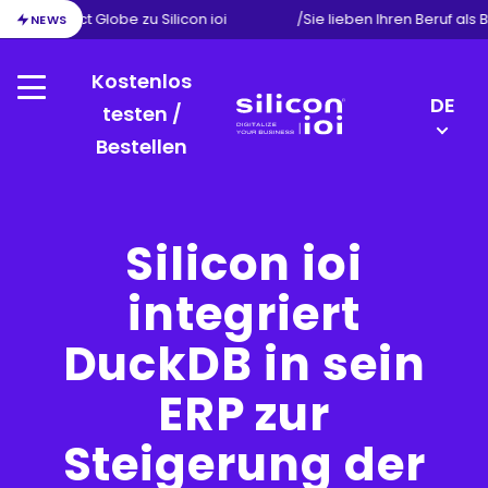
ion von Exact Globe zu Silicon ioi
/
Sie lieben Ihren Beruf als
NEWS
Kostenlos
Menu
LANGU
DE
testen /
SWITC
Bestellen
Silicon
EN
ioi
NL
FR
Silicon ioi
integriert
DuckDB in sein
ERP zur
Steigerung der