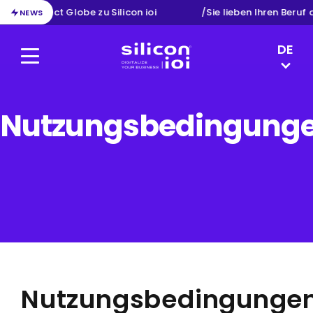
on von Exact Globe zu Silicon ioi
/
Sie lieben Ihren Beruf 
NEWS
LANGUAG
DE
Menu
Silicon ioi
EN
NL
FR
Nutzungsbedingung
Nutzungsbedingunge