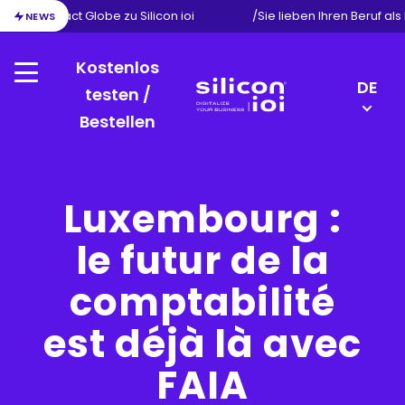
tion von Exact Globe zu Silicon ioi
/
Sie lieben Ihren Beruf al
NEWS
Kostenlos
Menu
LANGU
DE
testen /
SWITC
Bestellen
Silicon
EN
ioi
FR
NL
Luxembourg :
le futur de la
comptabilité
est déjà là avec
FAIA