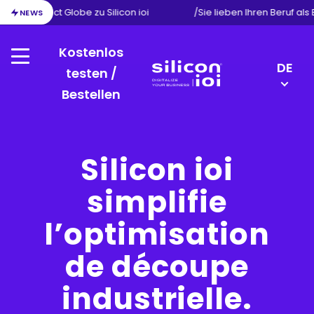
ion von Exact Globe zu Silicon ioi
/
Sie lieben Ihren Beruf als
NEWS
Kostenlos
Menu
LANGU
DE
testen /
SWITC
Bestellen
Silicon
EN
ioi
FR
NL
Silicon ioi
simplifie
l’optimisation
de découpe
industrielle.