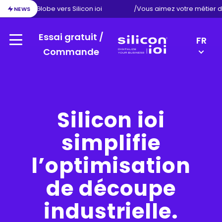
ion d’Exact Globe vers Silicon ioi
/
Vous aimez votre métier 
NEWS
Essai gratuit /
LANGU
FR
Menu
SWITC
Commande
Silicon
EN
ioi
DE
NL
Silicon ioi
simplifie
l’optimisation
de découpe
industrielle.