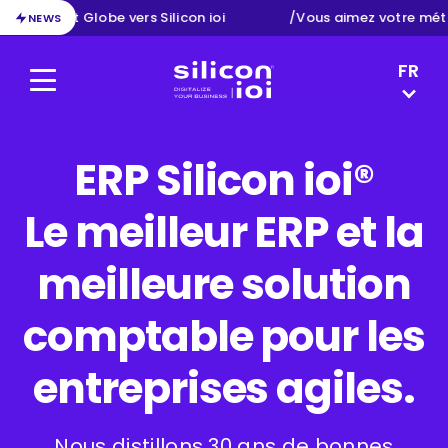
ion d’Exact Globe vers Silicon ioi
/
Vous aimez votre méti
NEWS
LANGUAG
FR
Menu
Silicon ioi
EN
NL
DE
ERP Silicon ioi®
Le meilleur ERP et la
meilleure solution
comptable pour les
entreprises agiles.
Nous distillons 30 ans de bonnes