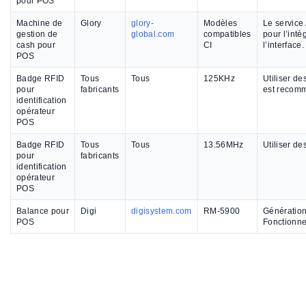
pour POS
Machine de
Glory
glory-
Modèles
Le service
gestion de
global.com
compatibles
pour l’inté
cash pour
CI
l’interface
POS
Badge RFID
Tous
Tous
125KHz
Utiliser d
pour
fabricants
est recom
identification
opérateur
POS
Badge RFID
Tous
Tous
13.56MHz
Utiliser d
pour
fabricants
identification
opérateur
POS
Balance pour
Digi
digisystem.com
RM-5900
Génération
POS
Fonctionne