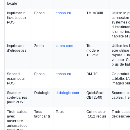
locale
Imprimante
Epson
epson.eu
TM-m30III
Utilise le
tickets pour
connexion 
POS
systèmes c
d’impriman
les imprim
fiabilité et
Imprimante
Zebra
zebra.com
Tout
Utilise les
d’étiquettes
modèle
être utilis
TCP/IP
rapide. Cho
volume. Co
plus de fia
Second
Epson
epson.eu
DM-70
Ce produit
écran pour
tablette. L
POS
images publ
Scanner
Datalogic
datalogic.com
QuickScan
Scanner co
code-barres
QBT2500
câbles. Il
pour POS
Tiroir-caisse
Tous
Tous
Connecteur
Tiroir-cai
avec
fabricants
RJ12 requis
déclenchée
ouverture
automatique