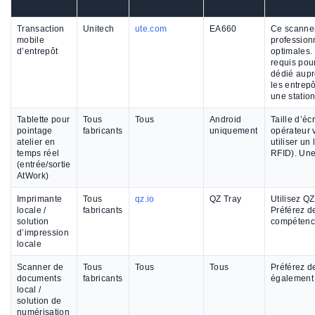
Transaction
Unitech
ute.com
EA660
Ce scanner
mobile
profession
d’entrepôt
optimales.
requis pou
dédié aupr
les entrepô
une statio
Tablette pour
Tous
Tous
Android
Taille d’éc
pointage
fabricants
uniquement
opérateur 
atelier en
utiliser u
temps réel
RFID). Une
(entrée/sortie
AtWork)
Imprimante
Tous
qz.io
QZ Tray
Utilisez QZ
locale /
fabricants
Préférez d
solution
compétence
d’impression
locale
Scanner de
Tous
Tous
Tous
Préférez d
documents
fabricants
également p
local /
solution de
numérisation