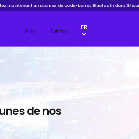
intenant un scanner de code-barres Bluetooth dans Silicon ioi
LANGUAGE SWITCH
FR
Prix
Démo
EN
DE
NL
-unes de nos