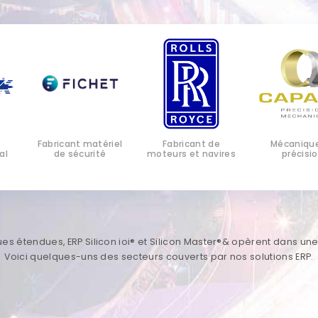
matériel
Fabricant de
Mécanique de
Séc
rité
moteurs et navires
précision
contrô
ues étendues, ERP Silicon ioi® et Silicon Master®& opèrent dans une
Voici quelques-uns des secteurs couverts par nos solutions ERP.