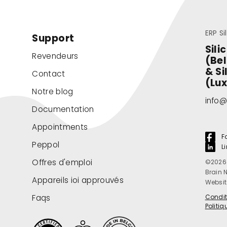
ERP Si
Support
Sili
Revendeurs
(Be
& Si
Contact
(Lu
Notre blog
info@
Documentation
Appointments
F
Peppol
L
Offres d'emploi
©2026 
Brain 
Appareils ioi approuvés
Websit
Faqs
Condit
Politiq