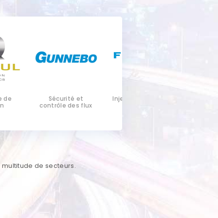
urité et
Injection plastique
Industrie du zinc
le des flux
 multitude de secteurs.