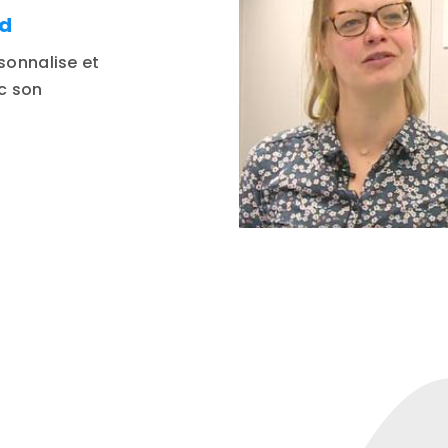
ld
sonnalise et
ec son