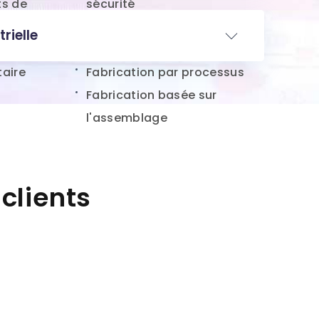
ts de
sécurité
rielle
ts et
taire
Fabrication par processus
Fabrication basée sur
l'assemblage
clients