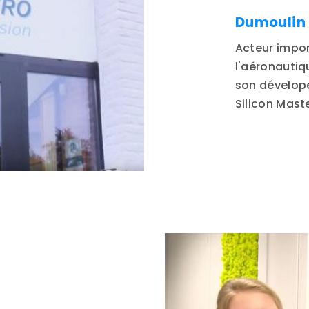
Dumoulin
Acteur impor
l'aéronautiq
son dévelope
Silicon Mast