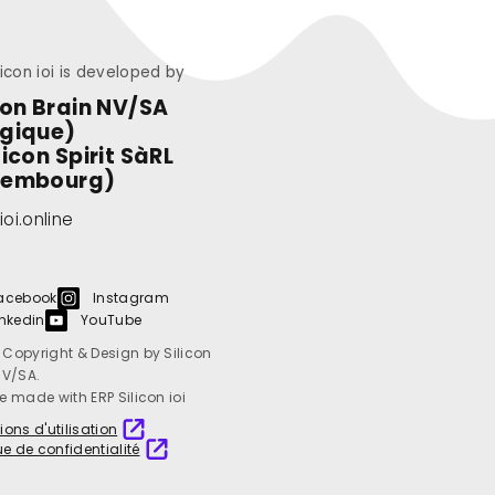
licon ioi is developed by
con Brain NV/SA
lgique)
licon Spirit SàRL
xembourg)
ioi.online
acebook
Instagram
inkedin
YouTube
Copyright & Design by Silicon
NV/SA.
e made with ERP Silicon ioi
ions d'utilisation
ue de confidentialité