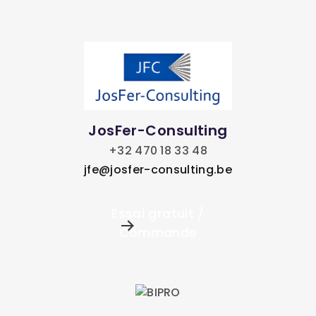
JosFer-Consulting
+32 470 18 33 48
jfe@josfer-consulting.be
Essai gratuit /
Commande