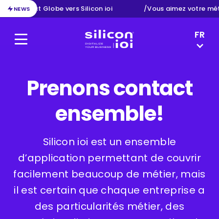
tion d’Exact Globe vers Silicon ioi
/
Vous aimez votre mét
NEWS
LANGUAG
FR
Menu
Silicon ioi
DE
NL
EN
Prenons contact
ensemble!
Silicon ioi est un ensemble
d’application permettant de couvrir
facilement beaucoup de métier, mais
il est certain que chaque entreprise a
des particularités métier, des