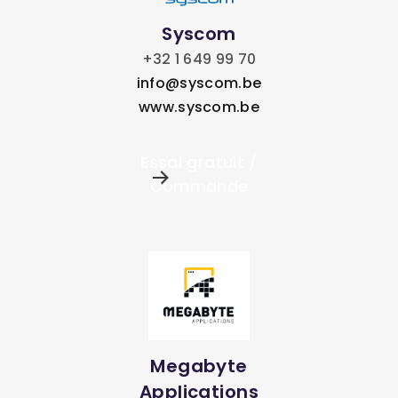
Syscom
+32 1 649 99 70
info@syscom.be
www.syscom.be
Essai gratuit /
Commande
Megabyte
Applications