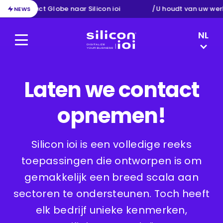
tie van Exact Globe naar Silicon ioi
/
U houdt van uw wer
NEWS
LANGUAG
NL
Menu
Silicon ioi
FR
DE
EN
Laten we contact
opnemen!
Silicon ioi is een volledige reeks
toepassingen die ontworpen is om
gemakkelijk een breed scala aan
sectoren te ondersteunen. Toch heeft
elk bedrijf unieke kenmerken,