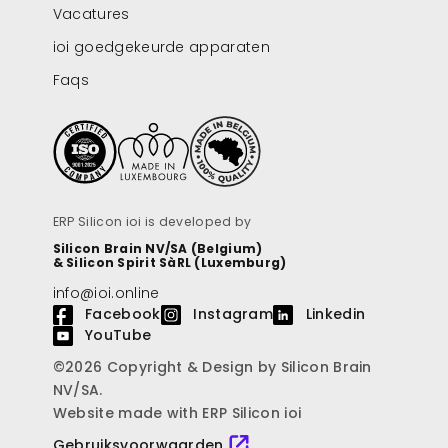
Vacatures
ioi goedgekeurde apparaten
Faqs
ERP Silicon ioi is developed by
Silicon Brain NV/SA (Belgium)
& Silicon Spirit SàRL (Luxemburg)
info@ioi.online
Facebook
Instagram
Linkedin
YouTube
©2026 Copyright & Design by Silicon Brain
NV/SA.
Website made with ERP Silicon ioi
Gebruiksvoorwaarden