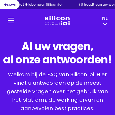
tie van Exact Globe naar Silicon ioi
/
U houdt van uw wer
NEWS
LANGUAG
NL
Menu
Silicon ioi
DE
EN
FR
Al uw vragen,
al onze antwoorden!
Welkom bij de FAQ van Silicon ioi. Hier
vindt u antwoorden op de meest
gestelde vragen over het gebruik van
het platform, de werking ervan en
aanbevolen best practices.