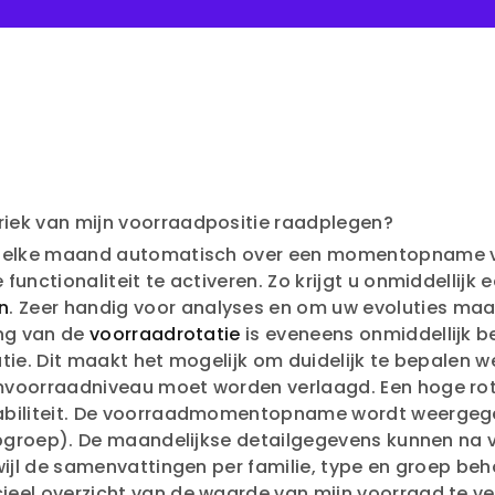
riek van mijn voorraadpositie raadplegen?
t u elke maand automatisch over een momentopname
 functionaliteit te activeren. Zo krijgt u onmiddellijk
n
. Zeer handig voor analyses en om uw evoluties maa
ing van de
voorraadrotatie
is eveneens onmiddellijk b
ie. Dit maakt het mogelijk om duidelijk te bepalen we
mvoorraadniveau moet worden verlaagd. Een hoge rot
dabiliteit. De voorraadmomentopname wordt weergege
subgroep). De maandelijkse detailgegevens kunnen na
wijl de samenvattingen per familie, type en groep beh
ieel overzicht van de waarde van mijn voorraad te ve