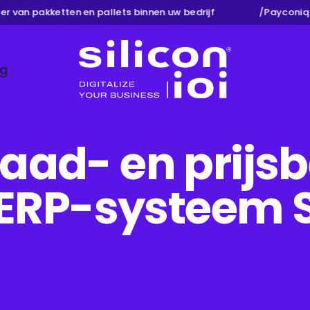
van pakketten en pallets binnen uw bedrijf
/
Payconiq
ng
Silicon ioi
aad- en prijs
ERP-systeem Si