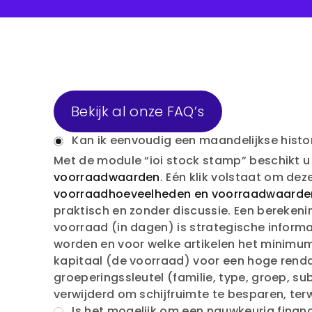
Bekijk al onze FAQ’s
Kan ik eenvoudig een maandelijkse histo
Met de module “ioi stock stamp” beschik
voorraadwaarden
. Eén klik volstaat om deze
voorraadhoeveelheden en voorraadwaarde
praktisch en zonder discussie. Een bereken
voorraad (in dagen) is strategische informat
worden en voor welke artikelen het minimu
kapitaal (de voorraad) voor een hoge ren
groeperingssleutel (familie, type, groep, 
verwijderd om schijfruimte te besparen, ter
Is het mogelijk om een nauwkeurig financ