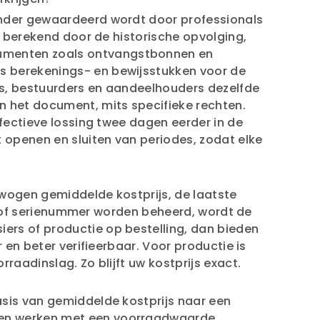
onder gewaardeerd wordt door professionals
e berekend door de historische opvolging,
cumenten zoals ontvangstbonnen en
s berekenings- en bewijsstukken voor de
ors, bestuurders en aandeelhouders dezelfde
n het document, mits specifieke rechten.
ffectieve lossing twee dagen eerder in de
 openen en sluiten van periodes, zodat elke
ewogen gemiddelde kostprijs, de laatste
lot of serienummer worden beheerd, wordt de
ers of productie op bestelling, dan bieden
 en beter verifieerbaar. Voor productie is
raadinslag. Zo blijft uw kostprijs exact.
asis van gemiddelde kostprijs naar een
, en werken met een voorraadwaarde