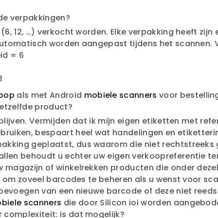
nde verpakkingen?
(6, 12, …) verkocht worden. Elke verpakking heeft zijn 
 automatisch worden aangepast tijdens het scannen. 
id = 6
3
oop
als met Android
mobiele scanners
voor bestelli
etzelfde product?
blijven. Vermijden dat ik mijn eigen etiketten met re
ruiken, bespaart heel wat handelingen en etiketterin
kking geplaatst, dus waarom die niet rechtstreeks g
len behoudt u echter uw eigen verkoopreferentie terw
uw magazijn of winkelrekken producten die onder de
toe om zoveel barcodes te beheren als u wenst voor s
 toevoegen van een nieuwe barcode of deze niet reeds 
biele scanners
die door Silicon ioi worden aangebod
 complexiteit: is dat mogelijk?