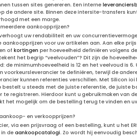
nen tussen sites genereren. Een interne
leveranciersb
p de andere site. Binnen deze intersite-transfers kun
verhoogd met een marge.
ik meerdere aankoopprijzen?
verhoogt uw rendabiliteit en uw concurrentievermog
e aankoopprijzen voor uw artikelen aan. Aan elke pr
zen of
kortingen
per hoeveelheid definiëren volgens d
kent het begrip “veelvouden”? Dit zijn de hoeveelhed
 de minimumhoeveelheid is 12 en het veelvoud is 6. U
 voorkeursleverancier te definiëren, terwijl de andere
ancier kunnen referenties verschillen. Met Silicon io
bestelt u steeds met de juiste referentie, de juiste ba
er te registreren. Hierdoor kunt u gebruikmaken van
 het mogelijk om de bestelling terug te vinden en u
 aankoop- en verkoopprijzen?
er, via een prijsvraag of een bestelling, kunt u het 
 in de
aankoopcatalogi
. Zo wordt hij eenvoudig besc