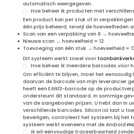
automatisch weergegeven.
Hoe beheer ik producten met verschille
Een product kan per stuk of in verpakkingen 
één prijs beheerd, terwijl de hoeveelheden
Scan van een verpakking van 6 → hoeveelhe
Nieuwe scan → hoeveelheid = 12
Toevoeging van één stuk → hoeveelheid = 1
Dit systeem werkt zowel voor
toonbankverk
Hoe beheer ik meerdere barcodes voor h
Om efficiënt te blijven, moet het eenvoudig 
daarvan de barcode van mijn leverancier geb
heeft een EAN13-barcode op de productverpa
ondersteunt dit standaard. In sommige geval
van de aangeboden prijzen. U hebt dan in 
verschillende barcodes. Silicon ioi laat u 
beveiligen, controleert het systeem bij het
systeem werkt eveneens met de Android
mo
Ik wil eenvoudige traceerbaarheid zonder