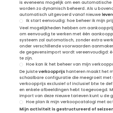
is eveneens mogelijk om een automatische
worden zo dynamisch beheerd. Als u bovend
automatisch uitgevoerd vanaf nieuwe
lever
Ik start eenvoudig: hoe beheer ik mijn pr
Veel mogelijkheden hebben om aankoopprijzen
om eenvoudig te werken met één aankoopprij
systeem zal automatisch, zonder extra wer
onder verschillende voorwaarden aanmaken.
de gegevensimport wordt vereenvoudigd: één
te zijn.
Hoe kan ik het beheer van mijn verkooppr
De juiste
verkoopprijs
hanteren maakt het mog
schaalbare configuratie die meegroeit met 
verkoopprijs exclusief of inclusief btw te de
en enkele afbeeldingen hebt toegevoegd. Ma
import van deze nieuwe tarieven kunt u de 
Hoe plan ik mijn verkoopcatalogi met a
Mijn activiteit is gestructureerd of seiz