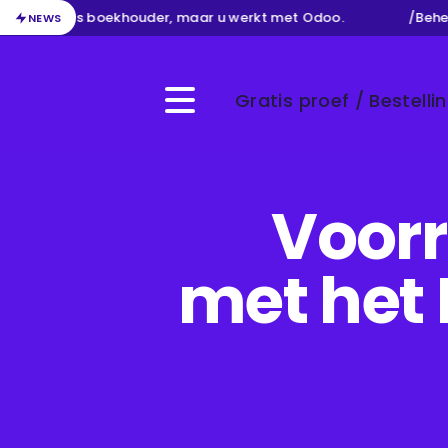
w werk als boekhouder, maar u werkt met Odoo.
/
Beheer 
NEWS
Gratis proef / Bestelli
Menu
Voorr
met het 