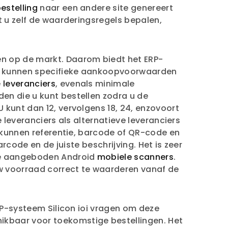
estelling
naar een andere site genereert
t u zelf de waarderingsregels bepalen,
en op de markt. Daarom biedt het ERP-
ijs kunnen specifieke aankoopvoorwaarden
e
leveranciers
, evenals minimale
en die u kunt bestellen zodra u de
 kunt dan 12, vervolgens 18, 24, enzovoort
 leveranciers als alternatieve leveranciers
i kunnen referentie, barcode of QR-code en
rcode en de juiste beschrijving. Het is zeer
 de aangeboden Android
mobiele scanners
.
w voorraad correct te waarderen vanaf de
ERP-systeem Silicon ioi vragen om deze
hikbaar voor toekomstige bestellingen. Het