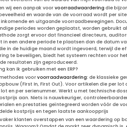
den wij een aanpak voor
voorraadwaardering
die bijz
in hoeveelheid en waarde van de voorraad wordt per sit
de inkomende en uitgaande voorraadbewegingen. Do
ndige periodes worden geplaatst, worden gebruikt al
ethode zorgt ervoor dat financieel directeurs, audit
nt in een andere periode te plaatsen dan de datum va
die in de huidige maand wordt ingevoerd, terwijl de e
g te beveiligen, biedt het systeem rechten voor het
de resultaten zijn geproduceerd.
g kan ik gebruiken met een ERP?
de methodes voor
voorraadwaardering
: de klassieke g
opbouw (First In, First Out). Voor artikelen die per 
ot en per serienummer. Werkt u met technische dossi
ostprijs aan. Niets is nauwkeuriger, controleerbaarder
rialen en prestaties geïntegreerd worden vóór de voor
delde kostprijs en tegen laatste aankoopprijs
ds vaker klanten overstappen van een waardering op b
opprijs. Waarom? Omdat de markt zeer dynamisch is