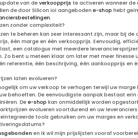
 update van de
verkoopprijs
te activeren wanneer de a
ien de door Silicon ioi aangeboden
e-shop
hebt geïm
anciersbestellingen
.
ijzen zonder complexiteit?
 te beheren kan zeer interessant zijn, maar bij de op
s, één marge en één verkoopprijs. Eenvoudig, effici
klast, een catalogus met meerdere leveranciersprijz
 Zo bent u meteen klaar om later met meer finesse
 referentie, één beschrijving, één aankoopprijs en 
ijzen laten evolueren?
elijk om uw verkoop te verhogen terwijl uw marge beh
uw behoeften. De eenvoudigste aanpak bestaat erin o
finiëren. De
e-shop
kan onmiddellijk worden opgestart 
rktprijzen evolueren voortdurend en uw leveranciers
geïntegreerde tools gebruiken om uw marges en verko
ctiveringsdatums?
oensgebonden
en ik wil mijn prijslijsten vooraf voorbe