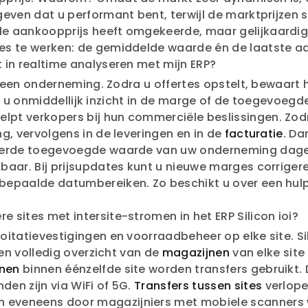
ven dat u performant bent, terwijl de marktprijzen st
 aankoopprijs heeft omgekeerde, maar gelijkaardige e
es te werken: de gemiddelde waarde én de laatste aa
t in realtime analyseren met mijn ERP?
n een onderneming. Zodra u offertes opstelt, bewaart h
jgt u onmiddellijk inzicht in de marge of de toegevoeg
pt verkopers bij hun commerciële beslissingen. Zod
g, vervolgens in de leveringen en in de
facturatie
. Da
eerde toegevoegde waarde van uw onderneming dageli
baar. Bij prijsupdates kunt u nieuwe marges corrige
paalde datumbereiken. Zo beschikt u over een hulpmid
 sites met intersite-stromen in het ERP Silicon ioi?
itatievestigingen en voorraadbeheer op elke site. Si
een volledig overzicht van de
magazijnen
van elke site
nen
binnen éénzelfde site worden transfers gebruikt.
den zijn via WiFi of 5G.
Transfers tussen sites
verlope
eveneens door magazijniers met mobiele scanners w