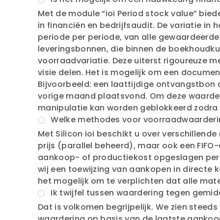
Met de module “ioi Period stock value” bie
in financiën en bedrijfsaudit. De variatie 
periode per periode, van alle gewaardeer
leveringsbonnen, die binnen de boekhoudku
voorraadvariatie. Deze uiterst rigoureuze m
visie delen. Het is mogelijk om een docume
Bijvoorbeeld: een laattijdige ontvangstbon 
vorige maand plaatsvond. Om deze waarderin
manipulatie kan worden geblokkeerd zodra 
Welke methodes voor voorraadwaarderin
Met Silicon ioi beschikt u over verschillen
prijs (parallel beheerd), maar ook een FIFO-
aankoop- of productiekost opgeslagen per l
wij een toewijzing van aankopen in directe k
het mogelijk om te verplichten dat alle mate
Ik twijfel tussen waardering tegen gemid
Dat is volkomen begrijpelijk. We zien stee
waardering op basis van de laatste aanko