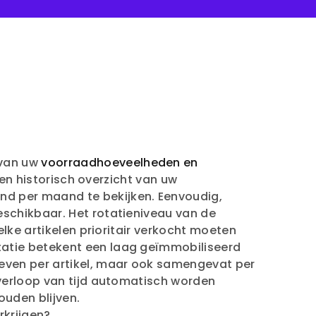
 van uw
voorraadhoeveelheden en
 een historisch overzicht van uw
nd per maand te bekijken. Eenvoudig,
eschikbaar. Het rotatieniveau van de
lke artikelen prioritair verkocht moeten
atie betekent een laag geïmmobiliseerd
ven per artikel, maar ook samengevat per
 verloop van tijd automatisch worden
ouden blijven.
rkrijgen?