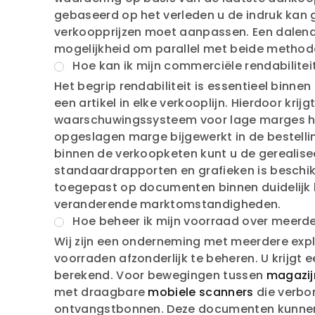
gebaseerd op het verleden u de indruk kan ge
verkoopprijzen moet aanpassen. Een dalende
mogelijkheid om parallel met beide method
Hoe kan ik mijn commerciële rendabilitei
Het begrip rendabiliteit is essentieel binne
een artikel in elke verkooplijn. Hierdoor kri
waarschuwingssysteem voor lage marges hel
opgeslagen marge bijgewerkt in de bestellin
binnen de verkoopketen kunt u de gerealis
standaardrapporten en grafieken is beschik
toegepast op documenten binnen duidelijk be
veranderende marktomstandigheden.
Hoe beheer ik mijn voorraad over meerdere
Wij zijn een onderneming met meerdere explo
voorraden afzonderlijk te beheren. U krijgt 
berekend. Voor bewegingen tussen
magazij
met draagbare
mobiele scanners
die verbon
ontvangstbonnen. Deze documenten kunnen 