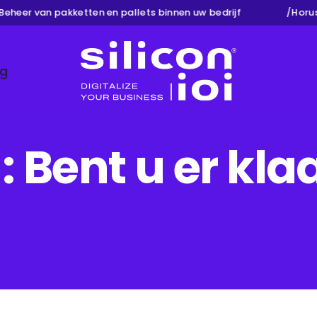
heer van pakketten en pallets binnen uw bedrijf
/
Horus B
ng
Silicon ioi
: Bent u er kla