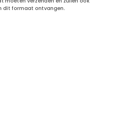
aat moeten verzenden en zullen ook
in dit formaat ontvangen.