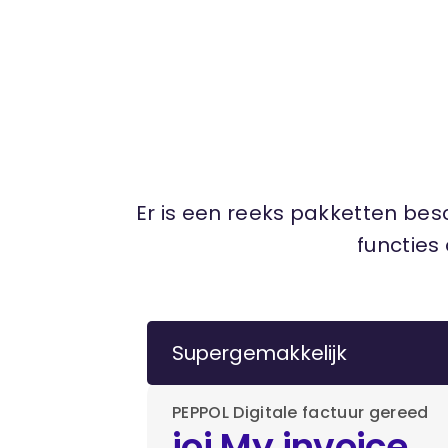
Er is een reeks pakketten bes
functies
Supergemakkelijk
PEPPOL Digitale factuur gereed
ioi My invoice