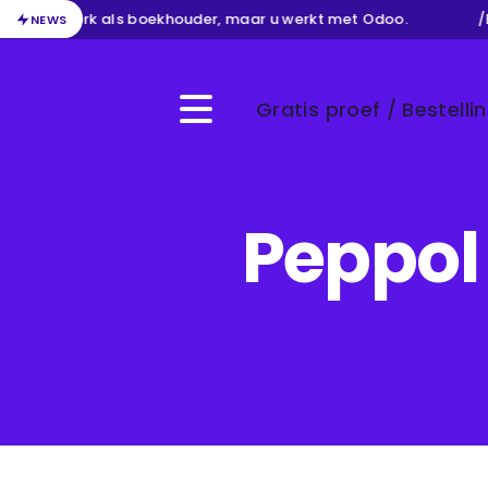
an uw werk als boekhouder, maar u werkt met Odoo.
/
Be
NEWS
Gratis proef / Bestelli
Menu
Peppol 