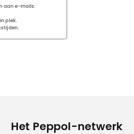
jn aan e-mails:
én plek.
stijden.
Het Peppol-netwerk