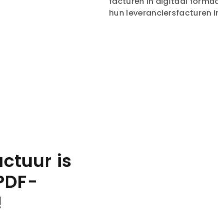
facturen in digitaal form
hun leveranciersfacturen 
ctuur is
PDF-
!