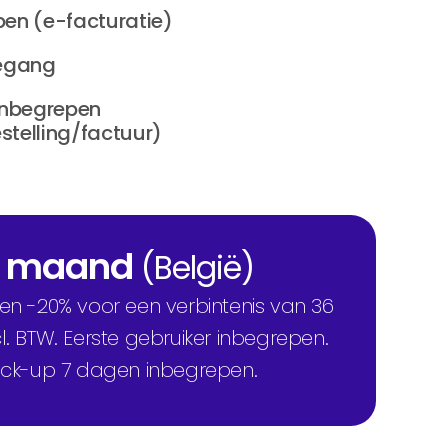
en (e-facturatie)
oegang
inbegrepen
telling/factuur)
/ maand
(België)
n -20% voor een verbintenis van 36
l. BTW. Eerste gebruiker inbegrepen.
ack-up 7 dagen inbegrepen.