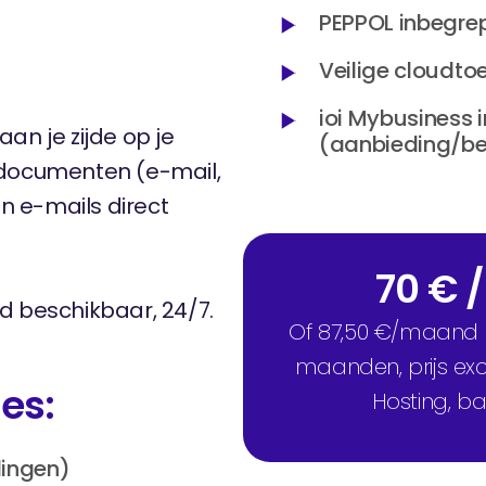
PEPPOL inbegrep
Veilige cloudt
ioi Mybusiness 
d aan je zijde op je
(aanbieding/bes
 documenten (e-mail,
n e-mails direct
70 € 
d beschikbaar, 24/7.
Of 87,50 €/maand e
maanden, prijs exc
es:
Hosting, b
lingen)