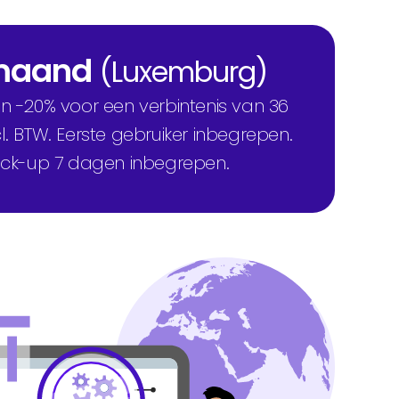
 maand
(Luxemburg)
 -20% voor een verbintenis van 36
l. BTW. Eerste gebruiker inbegrepen.
ack-up 7 dagen inbegrepen.