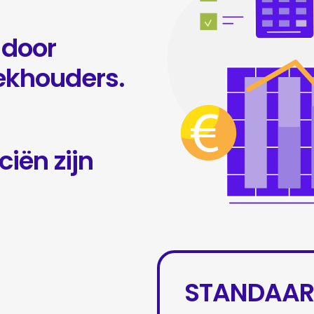
 door
ekhouders.
iën zijn
STANDAAR