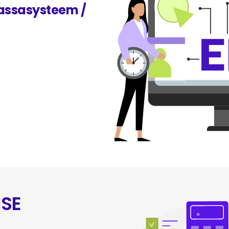
kassasysteem /
SE