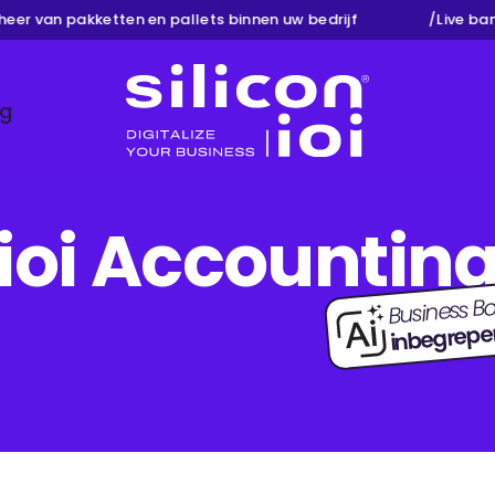
r van pakketten en pallets binnen uw bedrijf
/
Live bankk
ng
Silicon ioi
ioi Accountin
Business Bo
inbegrepe