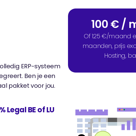
100 € /
Of 125 €/maand en
maanden, prijs exc
Hosting, b
 volledig ERP-systeem
egreert. Ben je een
al pakket voor jou.
 Legal BE of LU