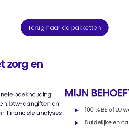
Terug naar de pakketten
t zorg en
MIJN BEHOEF
onele boekhouding:
aten, btw-aangiften en
100 % BE of LU we
n. Financiële analyses
Duidelijke en n