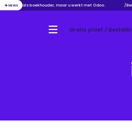
uw werk als boekhouder, maar u werkt met Odoo.
/
Behee
NEWS
Gratis proef / Bestelli
Menu