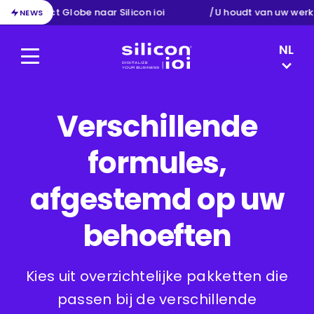
ie van Exact Globe naar Silicon ioi
/
U houdt van uw werk
NEWS
LANGUAG
NL
Menu
Silicon ioi
FR
EN
DE
Verschillende
formules,
afgestemd op uw
behoeften
Kies uit overzichtelijke pakketten die
passen bij de verschillende