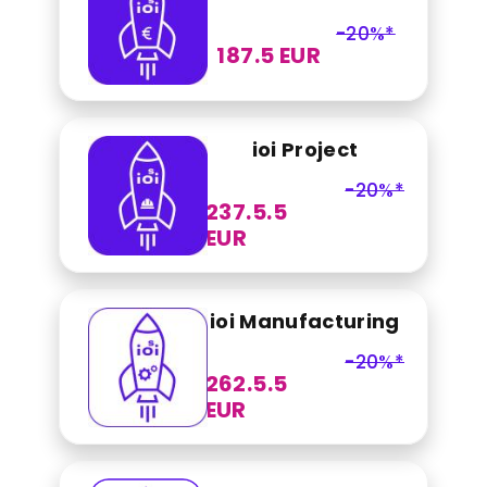
-20%*
187.5 EUR
ioi Project
-20%*
237.5.5
EUR
ioi Manufacturing
-20%*
262.5.5
EUR