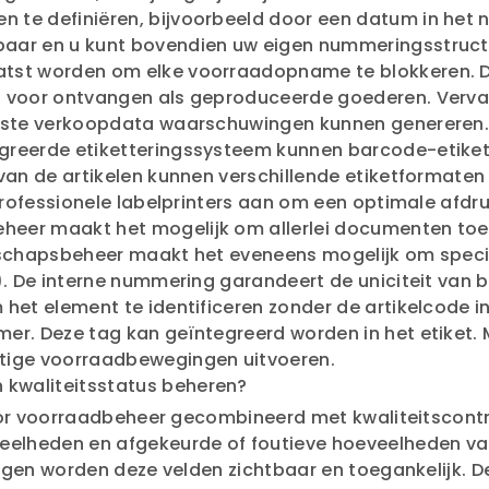
 te definiëren, bijvoorbeeld door een datum in het
aar en u kunt bovendien uw eigen nummeringsstruct
atst worden om elke voorraadopname te blokkeren. 
l voor ontvangen als geproduceerde goederen. Verva
erste verkoopdata waarschuwingen kunnen genereren. 
greerde etiketteringssysteem kunnen barcode-etike
van de artikelen kunnen verschillende etiketformaten
 professionele labelprinters aan om een optimale afdr
eer maakt het mogelijk om allerlei documenten toe t
enschapsbeheer maakt het eveneens mogelijk om spec
n). De interne nummering garandeert de uniciteit van
het element te identificeren zonder de artikelcode in
er. Deze tag kan geïntegreerd worden in het etiket.
tige voorraadbewegingen uitvoeren.
 kwaliteitsstatus beheren?
voor voorraadbeheer gecombineerd met kwaliteitscontro
veelheden en afgekeurde of foutieve hoeveelheden va
ingen worden deze velden zichtbaar en toegankelijk. D