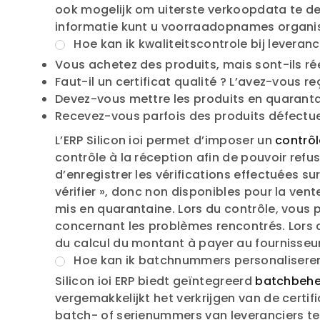
ook mogelijk om uiterste verkoopdata te de
informatie kunt u voorraadopnames organise
Hoe kan ik kwaliteitscontrole bij lever
Vous achetez des produits, mais sont-ils r
Faut-il un certificat qualité ? L’avez-vous re
Devez-vous mettre les produits en quarantai
Recevez-vous parfois des produits défectu
L’ERP Silicon ioi permet d’imposer un
contrôl
contrôle à la réception afin de pouvoir ref
d’enregistrer les vérifications effectuées s
vérifier », donc non disponibles pour la vent
mis en quarantaine. Lors du contrôle, vou
concernant les problèmes rencontrés. Lors d
du calcul du montant à payer au fournisseur
Hoe kan ik batchnummers personaliseren
Silicon ioi ERP biedt geïntegreerd
batchbehe
vergemakkelijkt het verkrijgen van de certif
batch- of serienummers van leveranciers te g