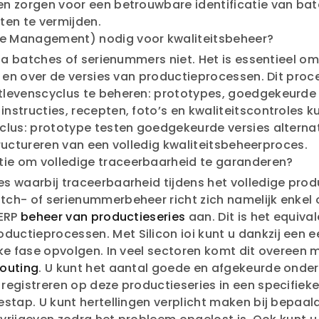
n zorgen voor een betrouwbare identificatie van bat
ten te vermijden.
le Management) nodig voor kwaliteitsbeheer?
via batches of serienummers niet. Het is essentieel o
) en over de versies van productieprocessen. Dit proc
levenscyclus te beheren: prototypes, goedgekeurde v
structies, recepten, foto’s en kwaliteitscontroles k
lus: prototype testen goedgekeurde versies alternati
structureren van een volledig kwaliteitsbeheerproces.
tie om volledige traceerbaarheid te garanderen?
 waarbij traceerbaarheid tijdens het volledige produ
ch- of serienummerbeheer richt zich namelijk enkel 
 ERP
beheer van productieseries
aan. Dit is het equiva
ctieprocessen. Met Silicon ioi kunt u dankzij een e
lke fase opvolgen. In veel sectoren komt dit overeen
routing
. U kunt het aantal goede en afgekeurde onderd
egistreren op deze productieseries in een specifieke
stap. U kunt hertellingen verplicht maken bij bepaal