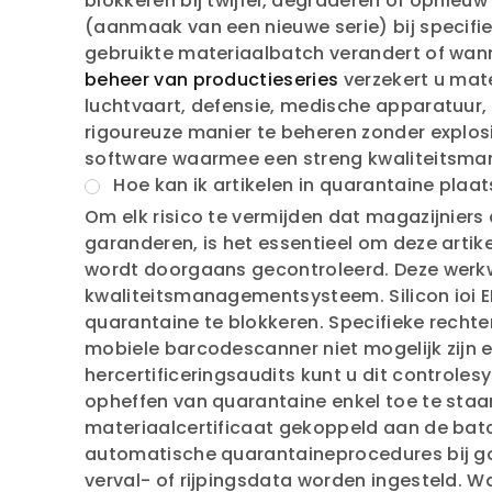
blokkeren bij twijfel, degraderen of opnieu
(aanmaak van een nieuwe serie) bij specif
gebruikte materiaalbatch verandert of wan
beheer van productieseries
verzekert u mate
luchtvaart, defensie, medische apparatuur, f
rigoureuze manier te beheren zonder explosie
software waarmee een streng kwaliteitsm
Hoe kan ik artikelen in quarantaine plaa
Om elk risico te vermijden dat magazijniers
garanderen, is het essentieel om deze artike
wordt doorgaans gecontroleerd. Deze werkwi
kwaliteitsmanagementsysteem. Silicon ioi 
quarantaine te blokkeren. Specifieke recht
mobiele barcodescanner niet mogelijk zijn e
hercertificeringsaudits kunt u dit control
opheffen van quarantaine enkel toe te sta
materiaalcertificaat gekoppeld aan de batch
automatische quarantaineprocedures bij go
verval- of rijpingsdata worden ingesteld. 