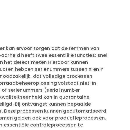
veer kan ervoor zorgen dat de remmen van
arheid heeft twee essentiële functies: snel
an het defect meten Hierdoor kunnen
oducten hebben serienummers tussen X en Y
 noodzakelijk, dat volledige processen
rraadbeheeroplossing volstaat niet. In
 of serienummers (serial number
waliteitseenheid kan in quarantaine
iligd. Bij ontvangst kunnen bepaalde
ses. Deze processen kunnen geautomatiseerd
ismen gelden ook voor productieprocessen,
m essentiële controleprocessen te