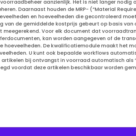
 voorraadbeheer aanzienlijk. Het is niet langer nodig
heren. Daarnaast houden de MRP- (“Material Require
oeveelheden en hoeveelheden die gecontroleerd moet
g van de gemiddelde kostprijs gebeurt op basis van
et meegerekend. Voor elk document dat voorraadtran
ferdocumenten, kan worden aangegeven of de transa
ve hoeveelheden. De kwalificatiemodule maakt het m
eveelheden. U kunt ook bepaalde workflows automatise
artikelen bij ontvangst in voorraad automatisch als 
egd voordat deze artikelen beschikbaar worden ge