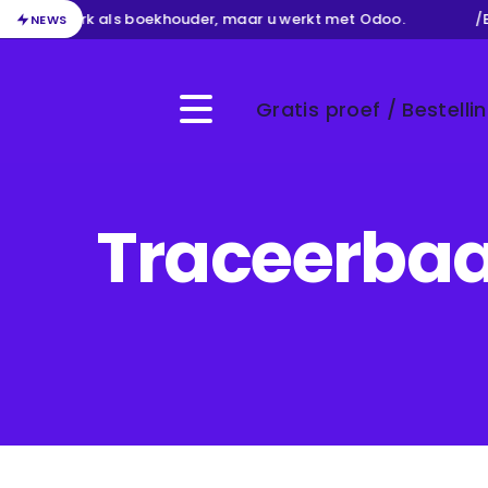
n uw werk als boekhouder, maar u werkt met Odoo.
/
Beh
NEWS
Gratis proef / Bestelli
Menu
Traceerbaa