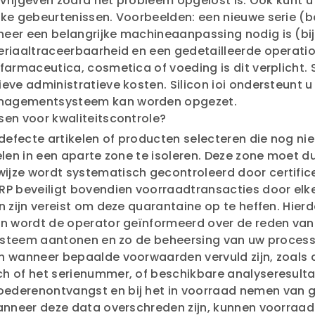
w vrijgeven zodra het probleem opgelost is. Ook kunt
ieke gebeurtenissen. Voorbeelden: een nieuwe serie
neer een belangrijke machineaanpassing nodig is (b
riaaltraceerbaarheid en een gedetailleerde operatio
armaceutica, cosmetica of voeding is dit verplicht. S
ve administratieve kosten. Silicon ioi ondersteunt u b
anagementsysteem kan worden opgezet.
tsen voor kwaliteitscontrole?
 defecte artikelen of producten selecteren die nog ni
len in een aparte zone te isoleren. Deze zone moet du
jze wordt systematisch gecontroleerd door certificer
ERP beveiligt bovendien voorraadtransacties door el
en zijn vereist om deze quarantaine op te heffen. Hi
n wordt de operator geïnformeerd over de reden van d
esysteem aantonen en zo de beheersing van uw process
an wanneer bepaalde voorwaarden vervuld zijn, zoals
 of het serienummer, of beschikbare analyseresultat
ederenontvangst en bij het in voorraad nemen van 
Wanneer deze data overschreden zijn, kunnen voorra