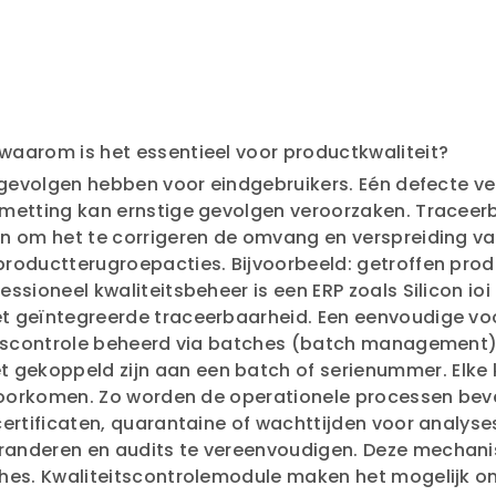
 waarom is het essentieel voor productkwaliteit?
e gevolgen hebben voor eindgebruikers. Eén defecte 
metting kan ernstige gevolgen veroorzaken. Traceerba
en om het te corrigeren de omvang en verspreiding v
productterugroepacties. Bijvoorbeeld: getroffen pr
sioneel kwaliteitsbeheer is een ERP zoals Silicon ioi
t geïntegreerde traceerbaarheid. Een eenvoudige voo
eitscontrole beheerd via batches (batch management)
ekoppeld zijn aan een batch of serienummer. Elke k
 voorkomen. Zo worden de operationele processen beve
certificaten, quarantaine of wachttijden voor analy
randeren en audits te vereenvoudigen. Deze mechan
ches. Kwaliteitscontrolemodule maken het mogelijk o