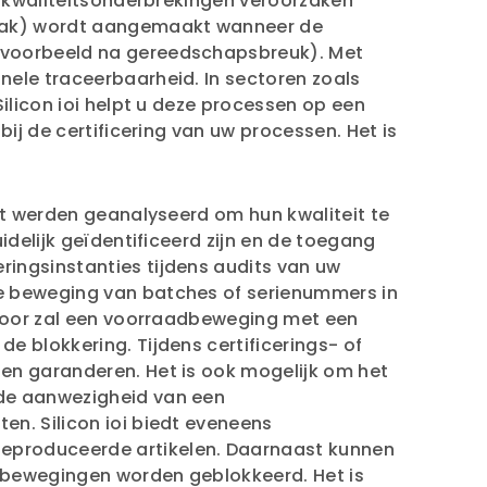
 u kwaliteitsonderbrekingen veroorzaken
 (bak) wordt aangemaakt wanneer de
ijvoorbeeld na gereedschapsbreuk). Met
nele traceerbaarheid. In sectoren zoals
ilicon ioi helpt u deze processen op een
ij de certificering van uw processen. Het is
et werden geanalyseerd om hun kwaliteit te
idelijk geïdentificeerd zijn en de toegang
ingsinstanties tijdens audits van uw
ke beweging van batches of serienummers in
erdoor zal een voorraadbeweging met een
e blokkering. Tijdens certificerings- of
en garanderen. Het is ook mogelijk om het
 de aanwezigheid van een
en. Silicon ioi biedt eveneens
geproduceerde artikelen. Daarnaast kunnen
adbewegingen worden geblokkeerd. Het is