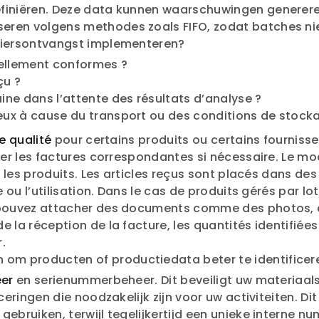
finiëren. Deze data kunnen waarschuwingen generere
ren volgens methodes zoals FIFO, zodat batches niet
anciersontvangst implementeren?
éellement conformes ?
çu ?
ne dans l’attente des résultats d’analyse ?
eux à cause du transport ou des conditions de stock
e qualité
pour certains produits ou certains fournisse
user les factures correspondantes si nécessaire. Le m
ur les produits. Les articles reçus sont placés dans de
e ou l’utilisation. Dans le cas de produits gérés par lo
s pouvez attacher des documents comme des photos, 
e la réception de la facture, les quantités identifi
.
 om producten of productiedata beter te identificer
er
en serienummerbeheer. Dit beveiligt uw materiaa
iceringen die noodzakelijk zijn voor uw activiteiten.
ebruiken, terwijl tegelijkertijd een unieke interne nu