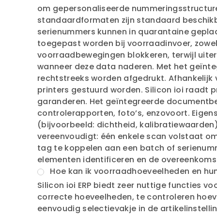
om gepersonaliseerde nummeringsstructuren
standaardformaten zijn standaard beschikb
serienummers kunnen in quarantaine gepla
toegepast worden bij voorraadinvoer, zowe
voorraadbewegingen blokkeren, terwijl uit
wanneer deze data naderen. Met het geïnte
rechtstreeks worden afgedrukt. Afhankelijk 
printers gestuurd worden. Silicon ioi raadt
garanderen. Het geïntegreerde documentbeh
controlerapporten, foto’s, enzovoort. Eig
(bijvoorbeeld: dichtheid, kalibratiewaarde
vereenvoudigt: één enkele scan volstaat om 
tag te koppelen aan een batch of serienumm
elementen identificeren en de overeenkoms
Hoe kan ik voorraadhoeveelheden en hun
Silicon ioi ERP biedt zeer nuttige functies 
correcte hoeveelheden, te controleren hoe
eenvoudig selectievakje in de artikelinstell