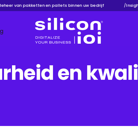
eer van pakketten en pallets binnen uw bedrijf
/
Insights 
ng
Silicon ioi
rheid en kwali