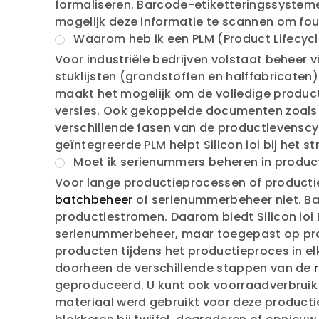
formaliseren. Barcode-etiketteringssysteme
mogelijk deze informatie te scannen om fou
Waarom heb ik een PLM (Product Lifecyc
Voor industriële bedrijven volstaat beheer 
stuklijsten (grondstoffen en halffabricaten
maakt het mogelijk om de volledige product
versies. Ook gekoppelde documenten zoals in
verschillende fasen van de productlevenscyc
geïntegreerde PLM helpt Silicon ioi bij het 
Moet ik serienummers beheren in produc
Voor lange productieprocessen of producties
batchbeheer
of serienummerbeheer niet. Bat
productiestromen. Daarom biedt Silicon ioi
serienummerbeheer, maar toegepast op produ
producten tijdens het productieproces in e
doorheen de verschillende stappen van de
geproduceerd. U kunt ook voorraadverbruik r
materiaal werd gebruikt voor deze productie