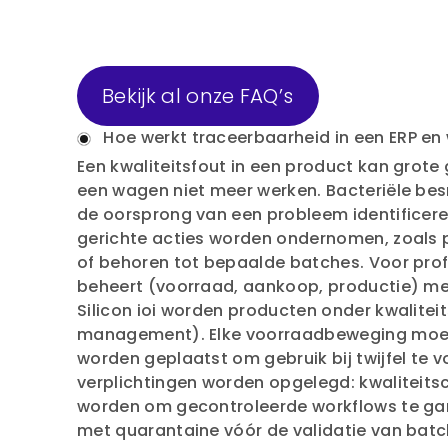
Bekijk al onze FAQ’s
Hoe werkt traceerbaarheid in een ERP en
Een kwaliteitsfout in een product kan grot
een wagen niet meer werken. Bacteriële bes
de oorsprong van een probleem identificer
gerichte acties worden ondernomen, zoals 
of behoren tot bepaalde batches. Voor profes
beheert (voorraad, aankoop, productie) me
Silicon ioi worden producten onder kwalit
management). Elke voorraadbeweging moet g
worden geplaatst om gebruik bij twijfel te
verplichtingen worden opgelegd: kwaliteits
worden om gecontroleerde workflows te ga
met quarantaine vóór de validatie van bat