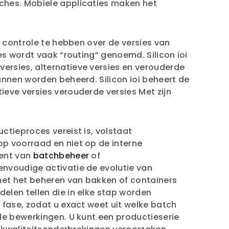
ches. Mobiele applicaties maken het
m controle te hebben over de versies van
es wordt vaak “routing” genoemd. Silicon ioi
ersies, alternatieve versies en verouderde
unnen worden beheerd. Silicon ioi beheert de
eve versies verouderde versies Met zijn
ctieproces vereist is, volstaat
op voorraad en niet op de interne
lent van
batchbeheer
of
envoudige activatie de evolutie van
 met het beheren van bakken of containers
elen tellen die in elke stap worden
 fase, zodat u exact weet uit welke batch
de bewerkingen. U kunt een productieserie