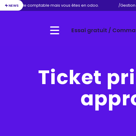
e métier de comptable mais vous êtes en odoo.
/
Gestion d
NEWS
Essai gratuit / Comm
Menu
Ticket pr
appro