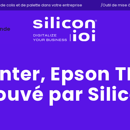
e colis et de palette dans votre entreprise
/
Outil de mise à jo
ande
Silicon
ioi
inter, Epson 
uvé par Silic