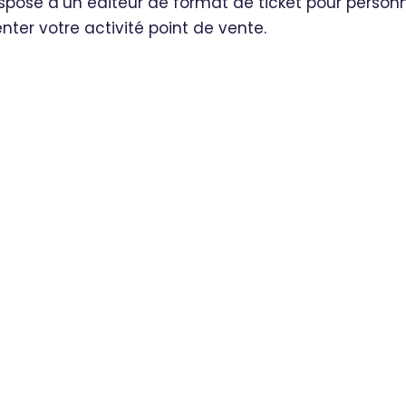
dispose d’un éditeur de format de ticket pour person
ter votre activité point de vente.