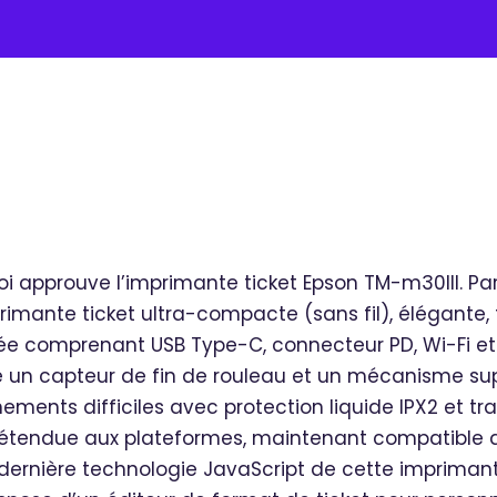
ioi approuve l’imprimante ticket Epson TM-m30III. Pa
mprimante ticket ultra-compacte (sans fil), élégante, 
ée comprenant USB Type-C, connecteur PD, Wi-Fi et
ède un capteur de fin de rouleau et un mécanisme s
ements difficiles avec protection liquide IPX2 et t
é étendue aux plateformes, maintenant compatible 
oute dernière technologie JavaScript de cette imprima