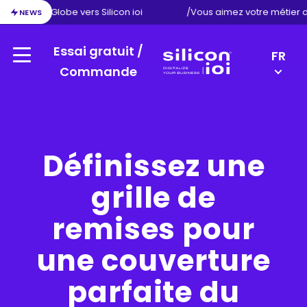
ion d’Exact Globe vers Silicon ioi
/
Vous aimez votre métier 
NEWS
Essai gratuit /
LANGU
FR
Menu
SWITC
Commande
Silicon
DE
ioi
EN
NL
Définissez une
grille de
remises pour
une couverture
parfaite du