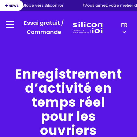
on d’Exact Globe vers Silicon ioi
/
Vous aimez votre métier d
NEWS
Essai gratuit /
LANGU
FR
Menu
SWITC
Commande
Silicon
EN
ioi
NL
DE
Enregistrement
d’activité en
temps réel
pour les
ouvriers