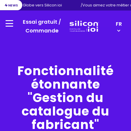
tion d’Exact Globe vers Silicon ioi
/
Vous aimez votre métier
NEWS
Essai gratuit /
LANGU
FR
Menu
SWITC
Commande
Silicon
EN
ioi
NL
DE
Fonctionnalité
étonnante
"Gestion du
catalogue du
fabricant"