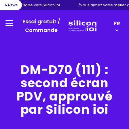
ion d’Exact Globe vers Silicon ioi
/
Vous aimez votre métier 
NEWS
Essai gratuit /
LANGU
FR
Menu
SWITC
Commande
Silicon
DE
ioi
NL
EN
DM-D70 (111) :
second écran
PDV, approuvé
par Silicon ioi