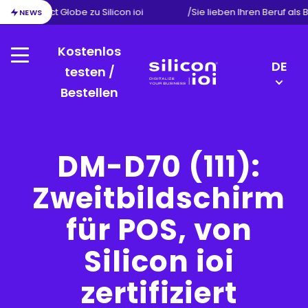
ion von Exact Globe zu Silicon ioi
/
Sie lieben Ihren Beruf als
NEWS
Kostenlos
Menu
LANGU
DE
testen /
SWITC
Bestellen
Silicon
FR
ioi
NL
EN
DM-D70 (111):
Zweitbildschirm
für POS, von
Silicon ioi
zertifiziert