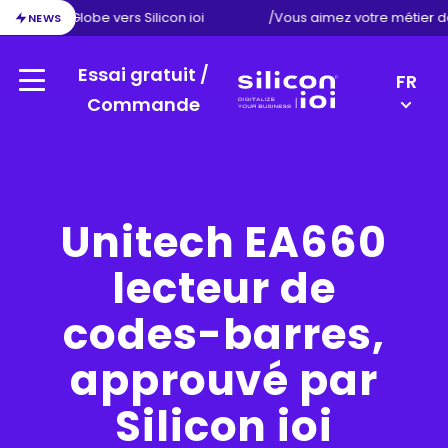
on d’Exact Globe vers Silicon ioi
/
Vous aimez votre métier d
NEWS
Essai gratuit /
LANGU
FR
Menu
SWITC
Commande
Silicon
NL
ioi
EN
DE
Unitech EA660
lecteur de
codes-barres,
approuvé par
Silicon ioi