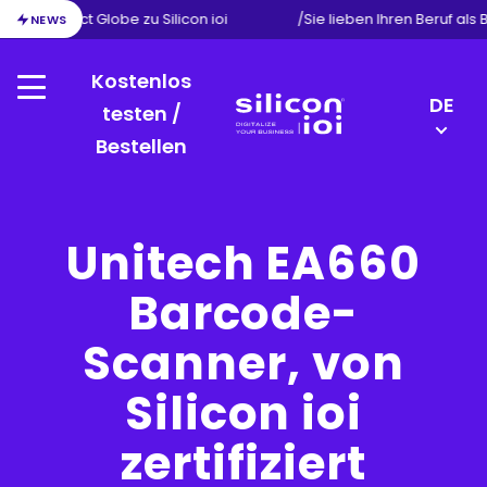
ion von Exact Globe zu Silicon ioi
/
Sie lieben Ihren Beruf als
NEWS
Kostenlos
Menu
LANGU
DE
testen /
SWITC
Bestellen
Silicon
FR
ioi
NL
EN
Unitech EA660
Barcode-
Scanner, von
Silicon ioi
zertifiziert