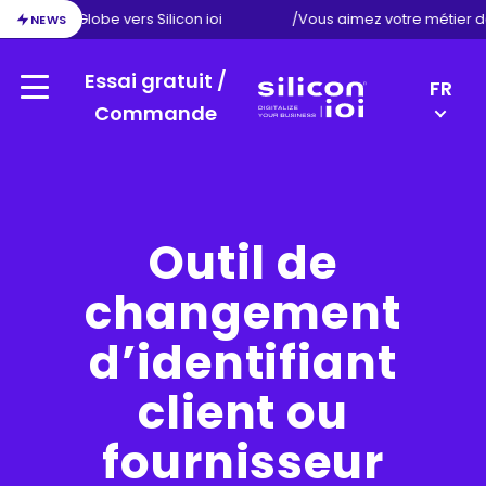
on d’Exact Globe vers Silicon ioi
/
Vous aimez votre métier d
NEWS
Essai gratuit /
LANGU
FR
Menu
SWITC
Commande
Silicon
EN
ioi
NL
DE
Outil de
changement
d’identifiant
client ou
fournisseur