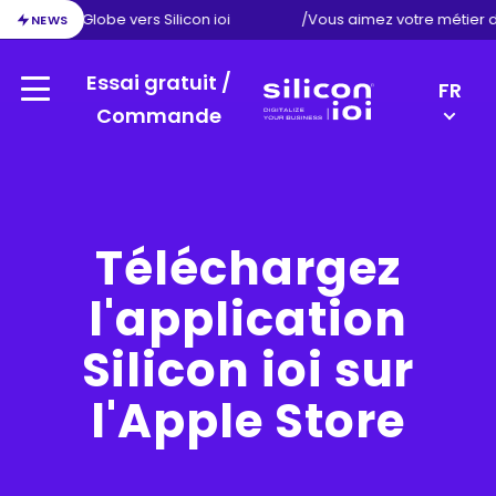
ion d’Exact Globe vers Silicon ioi
/
Vous aimez votre métier 
NEWS
Essai gratuit /
LANGU
FR
Menu
SWITC
Commande
Silicon
EN
ioi
DE
NL
Téléchargez
l'application
Silicon ioi sur
l'Apple Store