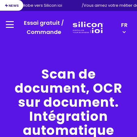
on d’Exact Globe vers Silicon ioi
/
Vous aimez votre métier d
NEWS
Essai gratuit /
LANGU
FR
Menu
SWITC
Commande
Silicon
EN
ioi
NL
DE
Scan de
document, OCR
sur document.
Intégration
automatique