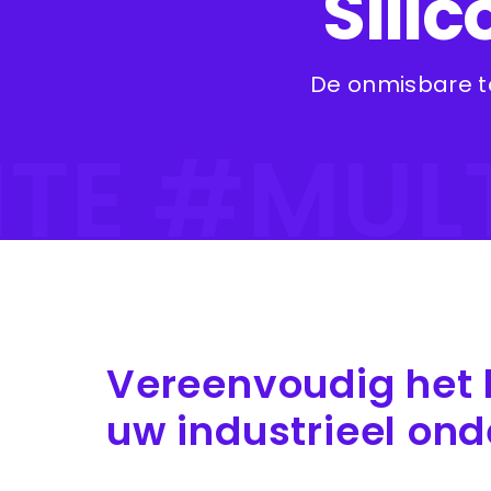
Sili
De onmisbare t
TE #MUL
Vereenvoudig het 
uw industrieel on