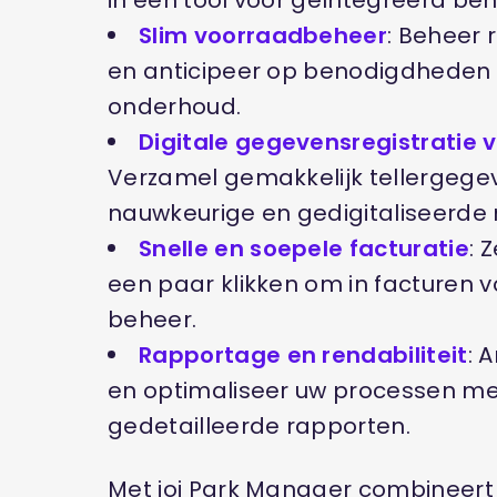
in één tool voor geïntegreerd beh
Slim voorraadbeheer
: Beheer
en anticipeer op benodigdheden 
onderhoud.
Digitale gegevensregistratie
Verzamel gemakkelijk tellergegev
nauwkeurige en gedigitaliseerde 
Snelle en soepele facturatie
: 
een paar klikken om in facturen 
beheer.
Rapportage en rendabiliteit
: 
en optimaliseer uw processen me
gedetailleerde rapporten.
Met ioi Park Manager combineert