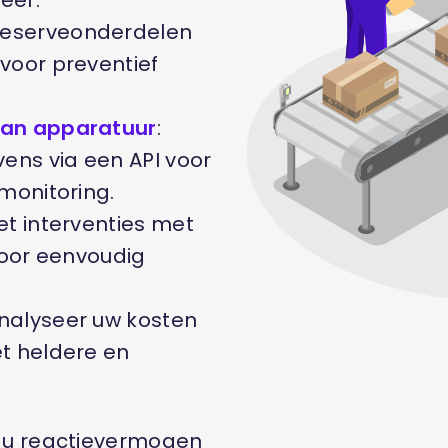
eer.
 reserveonderdelen
voor preventief
 van apparatuur
:
ens via een API voor
monitoring.
Zet interventies met
voor eenvoudig
Analyseer uw kosten
t heldere en
 u reactievermogen