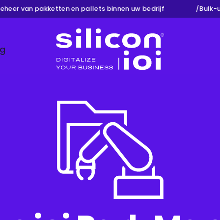
er van pakketten en pallets binnen uw bedrijf
/
Bulk-upd
ng
Silicon ioi