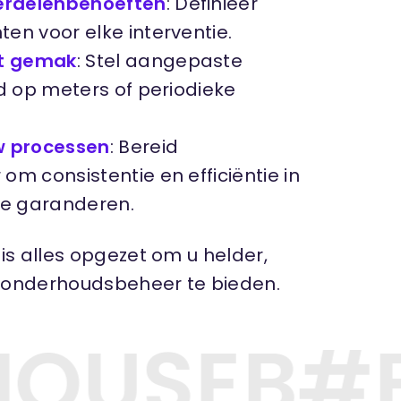
derdelenbehoeften
: Definieer
en voor elke interventie.
et gemak
: Stel aangepaste
d op meters of periodieke
w processen
: Bereid
m consistentie en efficiëntie in
e garanderen.
is alles opgezet om u helder,
nt onderhoudsbeheer te bieden.
OUSE