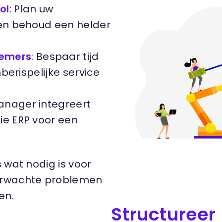
ol
: Plan uw
 en behoud een helder
nemers
: Bespaar tijd
nberispelijke service
 Manager integreert
ie ERP voor een
 wat nodig is voor
verwachte problemen
en.
Structureer