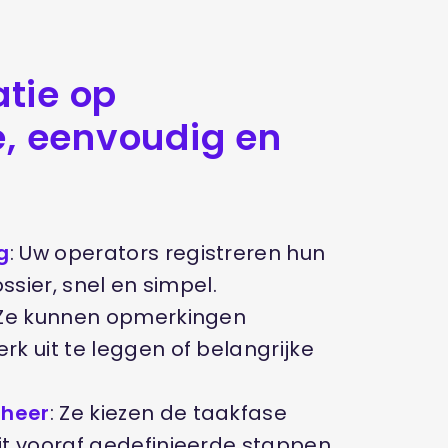
atie op
, eenvoudig en
g
: Uw operators registreren hun
ssier, snel en simpel.
 Ze kunnen opmerkingen
k uit te leggen of belangrijke
.
eheer
: Ze kiezen de taakfase
t vooraf gedefinieerde stappen.