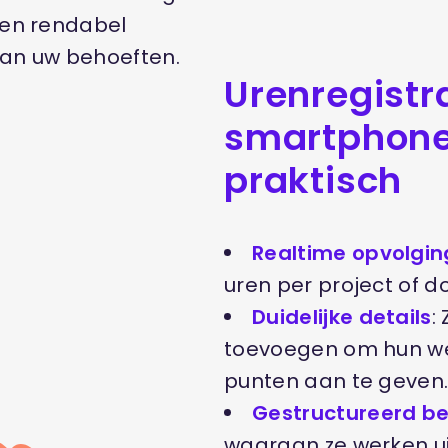
t en rendabel
an uw behoeften.
Urenregistr
smartphone
praktisch
Realtime opvolgin
uren per project of do
Duidelijke details
:
toevoegen om hun wer
punten aan te geven
Gestructureerd b
waaraan ze werken ui