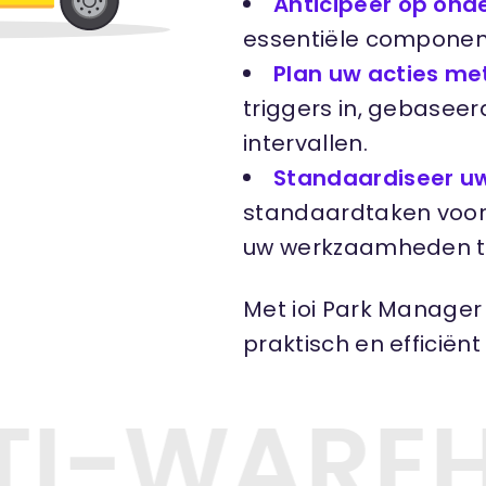
Anticipeer op on
essentiële component
Plan uw acties m
triggers in, gebaseer
intervallen.
Standaardiseer u
standaardtaken voor o
uw werkzaamheden t
Met ioi Park Manager 
praktisch en efficië
TI-WAREH