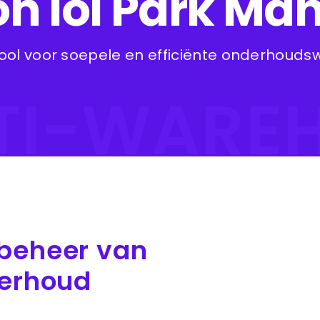
con ioi Park Ma
ool voor soepele en efficiënte onderhou
TI-WAREH
beheer van
derhoud