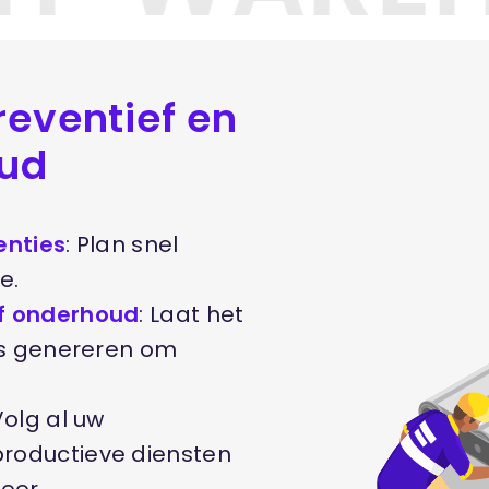
reventief en
oud
enties
: Plan snel
e.
ef onderhoud
: Laat het
es genereren om
Volg al uw
oductieve diensten