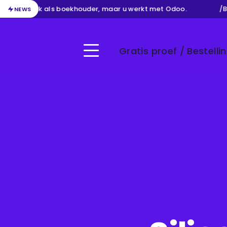
n uw werk als boekhouder, maar u werkt met Odoo.
/
Behe
NEWS
Gratis proef / Bestelli
Menu