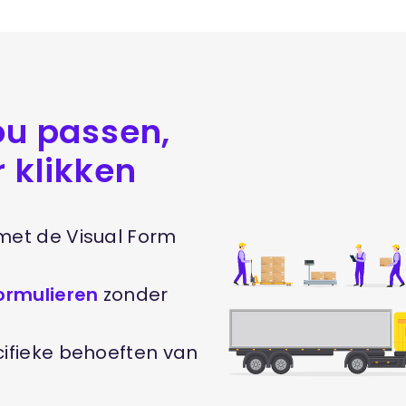
ou passen,
r klikken
et de Visual Form
ormulieren
zonder
ifieke behoeften van