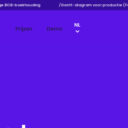
 BOB-boekhouding
/
Gantt-diagram voor productie (Fabr
LANGUAGE SWITCH
NL
Prijzen
Demo
EN
DE
FR