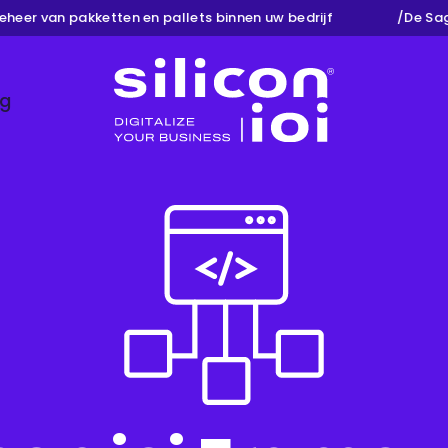
er van pakketten en pallets binnen uw bedrijf
/
De Sage
ng
Silicon ioi