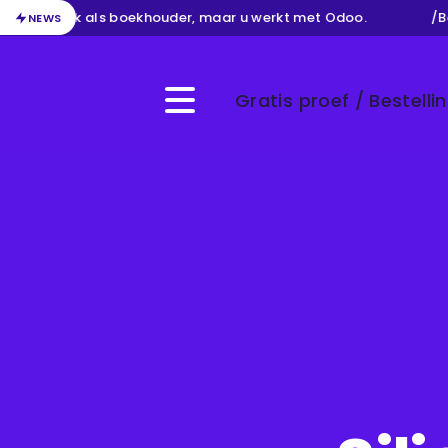
n uw werk als boekhouder, maar u werkt met Odoo.
/
Behe
NEWS
Gratis proef / Bestelli
Menu