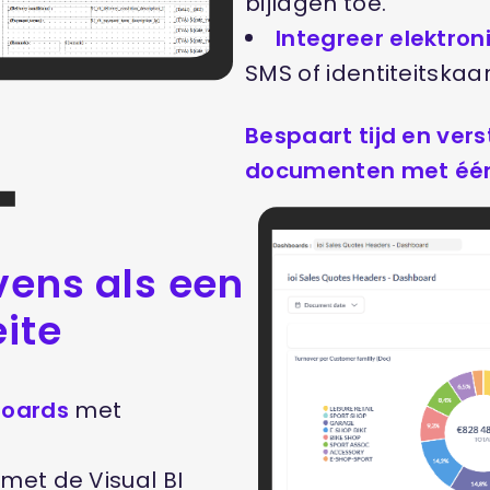
bijlagen toe.
Integreer elektro
SMS of identiteitskaar
Bespaart tijd en vers
documenten met één 
vens als een
ite
boards
met
met de Visual BI