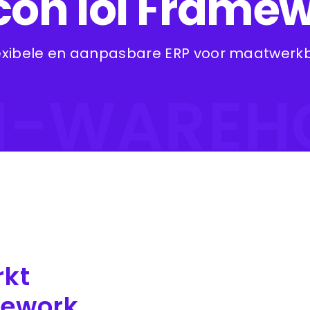
icon ioi Frame
lexibele en aanpasbare ERP voor maatwerk
I-WAREHO
rkt
mework