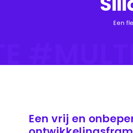
Sil
Een f
TE #MULT
Een vrij en onbepe
ontwikkelingsfra