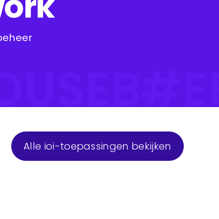
work
beheer
USE
Alle ioi-toepassingen bekijken