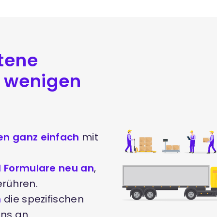
ttene
r wenigen
en ganz einfach
mit
d Formulare neu an
,
erühren.
n
die spezifischen
ns an.