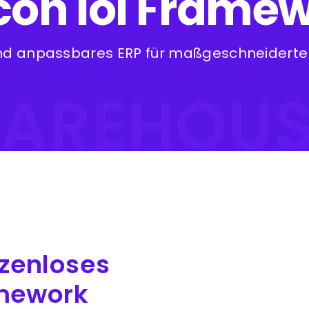
icon ioi Frame
und anpassbares ERP für maßgeschneidert
AREHOUSE
nzenloses
mework