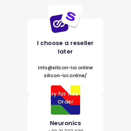
I choose a reseller
later
info@silicon-ioi.online
silicon-ioi.online/
Try for free /
Order
Neuronics