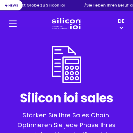
n von Exact Globe zu Silicon ioi
/
Sie lieben Ihren Beruf a
NEWS
LANGUAG
DE
Menu
Silicon ioi
NL
FR
EN
Silicon ioi sales
Stärken Sie Ihre Sales Chain.
Optimieren Sie jede Phase Ihres