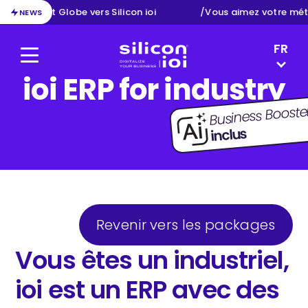
ion d’Exact Globe vers Silicon ioi
/
Vous aimez votre mét
NEWS
LANGUAG
FR
Menu
Silicon ioi
ioi ERP for industry
EN
NL
Business Booste
DE
inclus
Revenir vers les packages
Vous êtes un industriel,
ioi est un ERP avec des