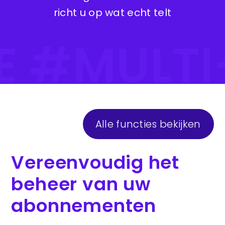
richt u op wat echt telt
TE #MULT
Alle functies bekijken
Vereenvoudig het
beheer van uw
abonnementen