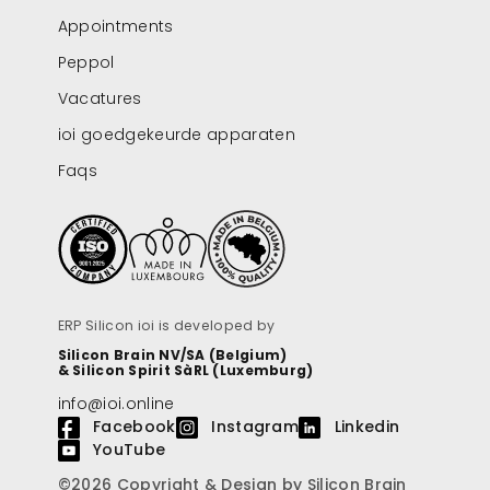
Appointments
Peppol
Vacatures
ioi goedgekeurde apparaten
Faqs
ERP Silicon ioi is developed by
Silicon Brain NV/SA (Belgium)
& Silicon Spirit SàRL (Luxemburg)
info@ioi.online
Facebook
Instagram
Linkedin
YouTube
©2026 Copyright & Design by Silicon Brain