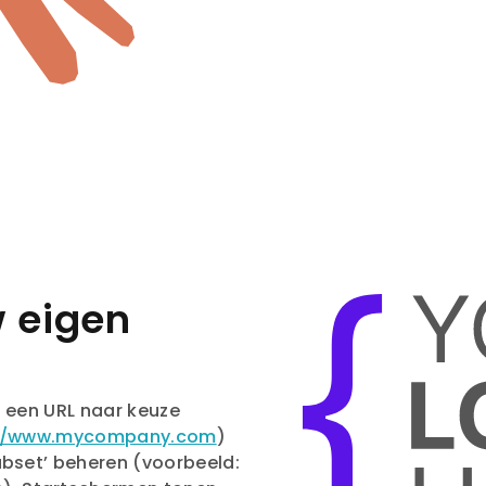
w eigen
nt een URL naar keuze
://www.mycompany.com
)
ubset’ beheren (voorbeeld: