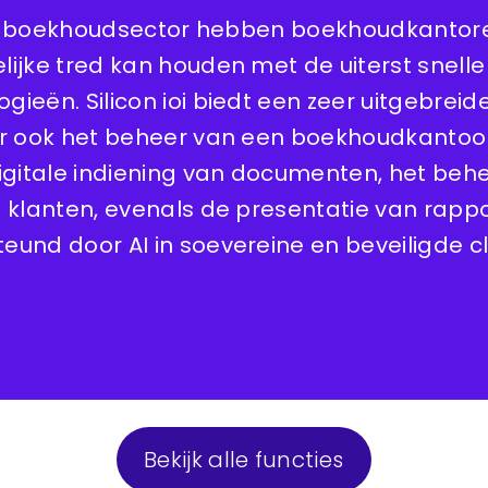
de boekhoudsector hebben boekhoudkantor
lijke tred kan houden met de uiterst snelle
gieën. Silicon ioi biedt een zeer uitgebrei
 ook het beheer van een boekhoudkantoor
digitale indiening van documenten, het behe
t klanten, evenals de presentatie van rappo
eund door AI in soevereine en beveiligde
Bekijk alle functies