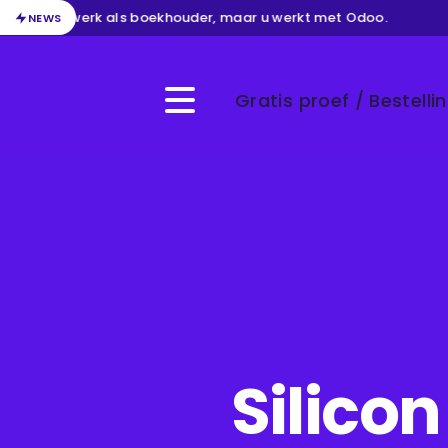
van uw werk als boekhouder, maar u werkt met Odoo.
/
B
NEWS
Gratis proef / Bestelli
Menu
Silico