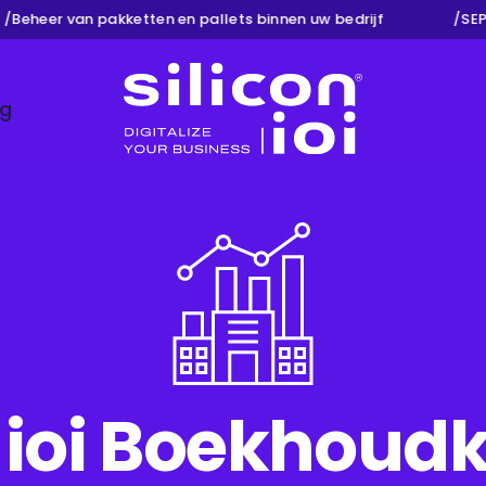
eheer van pakketten en pallets binnen uw bedrijf
/
SEPA 
ng
Silicon ioi
n ioi Boekhoud