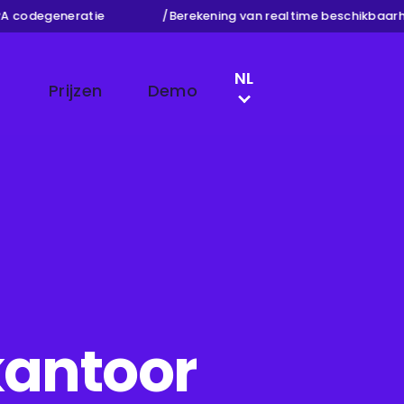
codegeneratie
/
Berekening van realtime beschikbaarhei
LANGUAGE SWITCH
NL
Prijzen
Demo
EN
DE
FR
kantoor