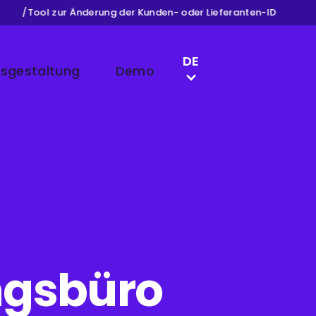
/
Tool zur Änderung der Kunden- oder Lieferanten-ID
/
LANGUAGE SWITCH
DE
isgestaltung
Demo
EN
NL
FR
ungsbüro