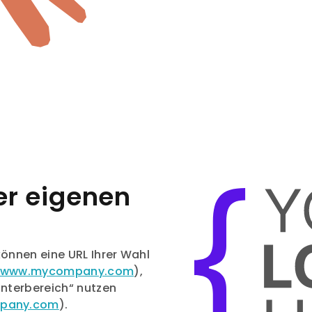
rer eigenen
 können eine URL Ihrer Wahl
//www.mycompany.com
),
Unterbereich“ nutzen
mpany.com
).