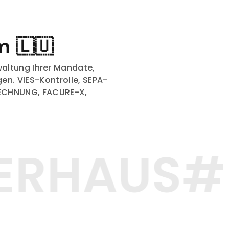
m 🇱🇺
waltung Ihrer Mandate,
en. VIES-Kontrolle, SEPA-
RECHNUNG, FACURE-X,
ERHAUS