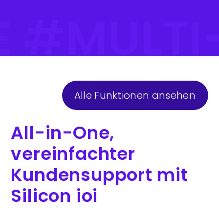
E #MULT
Alle Funktionen ansehen
All-in-One,
vereinfachter
Kundensupport mit
Silicon ioi