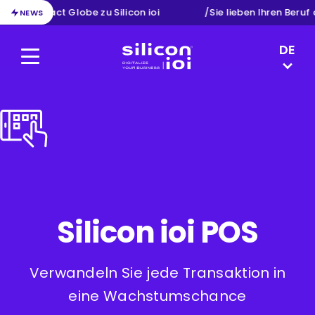
ion von Exact Globe zu Silicon ioi
/
Sie lieben Ihren Beruf
NEWS
LANGUAG
DE
Menu
Silicon ioi
NL
EN
FR
Silicon ioi POS
Verwandeln Sie jede Transaktion in
eine Wachstumschance