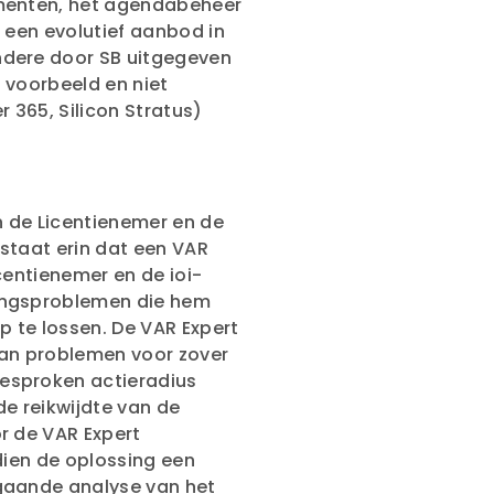
umenten, het agendabeheer
n een evolutief aanbod in
ndere door SB uitgegeven
 voorbeeld en niet
er 365, Silicon Stratus)
 de Licentienemer en de
staat erin dat een VAR
centienemer en de ioi-
ingsproblemen die hem
 te lossen. De VAR Expert
van problemen voor zover
esproken actieradius
de reikwijdte van de
r de VAR Expert
dien de oplossing een
gaande analyse van het