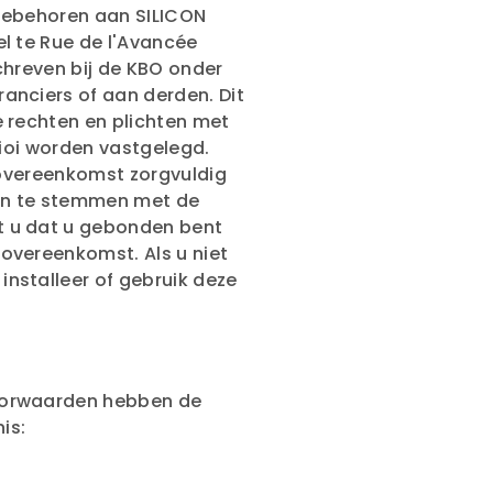
oebehoren aan SILICON
l te Rue de l'Avancée
chreven bij de KBO onder
anciers of aan derden. Dit
e rechten en plichten met
 ioi worden vastgelegd.
ieovereenkomst zorgvuldig
 in te stemmen met de
t u dat u gebonden bent
overeenkomst. Als u niet
nstalleer of gebruik deze
oorwaarden hebben de
is: