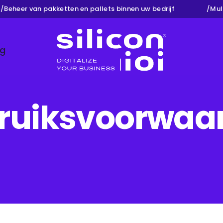
eheer van pakketten en pallets binnen uw bedrijf
/
Multi
ng
Silicon ioi
ruiksvoorwaa