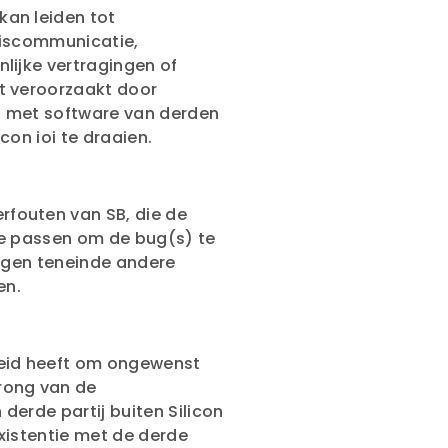
an leiden tot
miscommunicatie,
lijke vertragingen of
t veroorzaakt door
t met software van derden
con ioi te draaien.
fouten van SB, die de
te passen om de bug(s) te
zigen teneinde andere
en.
heid heeft om ongewenst
rong van de
derde partij buiten Silicon
xistentie met de derde