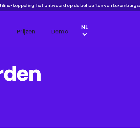
line-koppeling: het antwoord op de behoeften van Luxemburgse 
LANGUAGE SWITCH
NL
Prijzen
Demo
EN
FR
rden