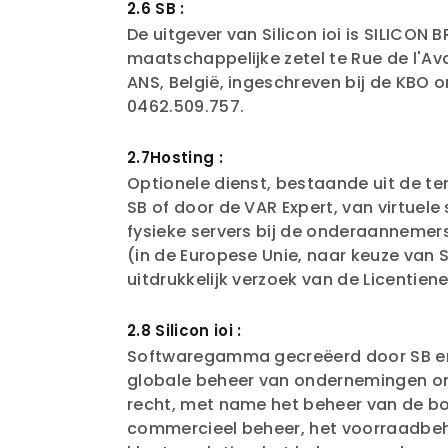
2.6 SB :
De uitgever van Silicon ioi is SILICON B
maatschappelijke zetel te Rue de l'A
ANS, België, ingeschreven bij de KBO
0462.509.757.
2.7Hosting :
Optionele dienst, bestaande uit de te
SB of door de VAR Expert, van virtuele
fysieke servers bij de onderaannemers
(in de Europese Unie, naar keuze van S
uitdrukkelijk verzoek van de Licentiene
2.8 Silicon ioi :
Softwaregamma gecreëerd door SB e
globale beheer van ondernemingen o
recht, met name het beheer van de b
commercieel beheer, het voorraadbeh