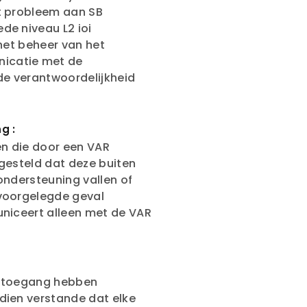
t probleem aan SB
de niveau L2 ioi
t het beheer van het
icatie met de
de verantwoordelijkheid
g :
n die door een VAR
gesteld dat deze buiten
ondersteuning vallen of
 voorgelegde geval
uniceert alleen met de VAR
ie toegang hebben
dien verstande dat elke