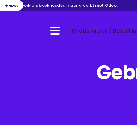
van uw werk als boekhouder, maar u werkt met Odoo.
/
B
NEWS
Gratis proef / Bestelli
Menu
Geb