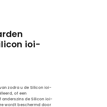
arden
licon ioi-
n zodra u de Silicon ioi-
leerd, of een
anderszins de Silicon ioi-
are wordt beschermd door