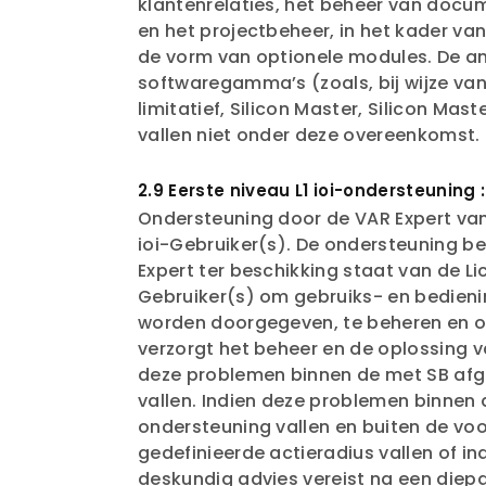
klantenrelaties, het beheer van doc
en het projectbeheer, in het kader va
de vorm van optionele modules. De a
softwaregamma’s (zoals, bij wijze van
limitatief, Silicon Master, Silicon Mast
vallen niet onder deze overeenkomst.
2.9 Eerste niveau L1 ioi-ondersteuning :
Ondersteuning door de VAR Expert van
ioi-Gebruiker(s). De ondersteuning be
Expert ter beschikking staat van de Li
Gebruiker(s) om gebruiks- en bedien
worden doorgegeven, te beheren en op
verzorgt het beheer en de oplossing 
deze problemen binnen de met SB afg
vallen. Indien deze problemen binnen 
ondersteuning vallen en buiten de voo
gedefinieerde actieradius vallen of in
deskundig advies vereist na een diep