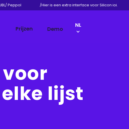
UBL/ Peppol
/
Hier is een extra interface voor Silicon ioi.
LANGUAGE
NL
Prijzen
Demo
SWITCH
EN
DE
FR
 voor
lke lijst