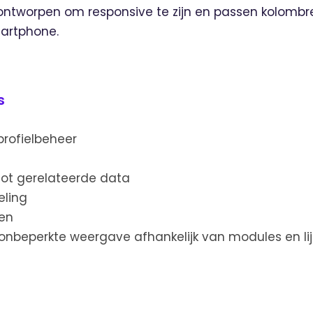
jn ontworpen om responsive te zijn en passen kolomb
martphone.
s
profielbeheer
 tot gerelateerde data
eling
pen
 of onbeperkte weergave afhankelijk van modules en lij