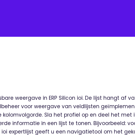
e weergave in ERP Silicon ioi. De lijst hangt af van
lbeheer voor weergave van veldlijsten geïmplement
e kolomvolgorde. Sla het profiel op en deel het met i
eerde informatie in een lijst te tonen. Bijvoorbeeld:
De ioi expertlijst geeft u een navigatietool om het g