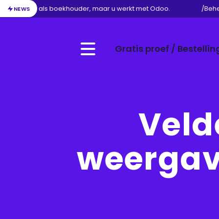
an uw werk als boekhouder, maar u werkt met Odoo.
/
Beheer
NEWS
Gratis proef / Bestellin
Menu
Veld
weergave