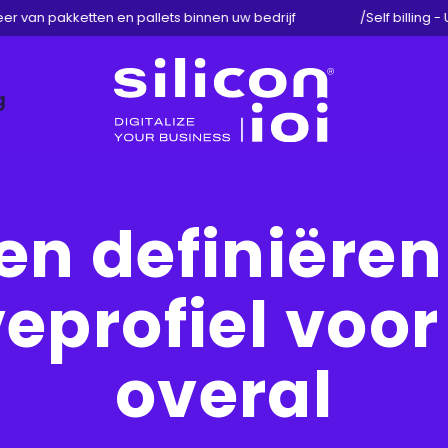
 van pakketten en pallets binnen uw bedrijf
/
Self billing - 
g
Silicon
ioi
en definiëren
profiel voor e
overal