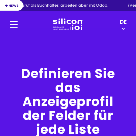
eben Ihren Beruf als Buchhalter, arbeiten aber mit Odoo.
/
Ver
NEWS
LANGU
DE
SWITC
Menu
Silicon
EN
ioi
NL
FR
Definieren Sie
das
Anzeigeprofil
der Felder für
jede Liste