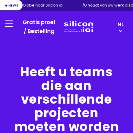
e van Exact Globe naar Silicon ioi
/
U houdt van uw werk als
NEWS
Gratis proef
LANGU
NL
Menu
SWITC
/ Bestelling
Silicon
DE
ioi
FR
EN
Heeft u teams
die aan
verschillende
projecten
moeten worden