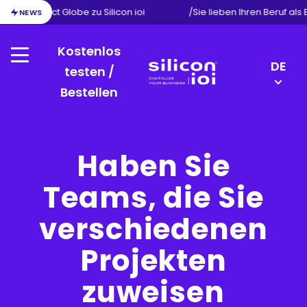
ion von Exact Globe zu Silicon ioi
/
Sie lieben Ihren Beruf als
NEWS
Kostenlos
Menu
LANGU
DE
testen /
SWITC
Bestellen
Silicon
NL
ioi
FR
EN
Haben Sie
Teams, die Sie
verschiedenen
Projekten
zuweisen