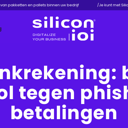
n pakketten en pallets binnen uw bedrijf
/
Je kunt met Silic
g
Silicon
ioi
nkrekening: b
ol tegen phish
betalingen