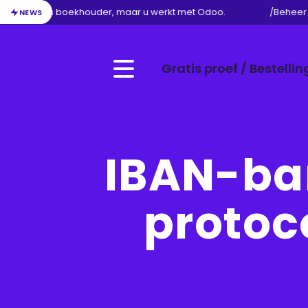
uw werk als boekhouder, maar u werkt met Odoo.
/
Beheer va
NEWS
Gratis proef / Bestellin
Menu
IBAN-ba
protoc