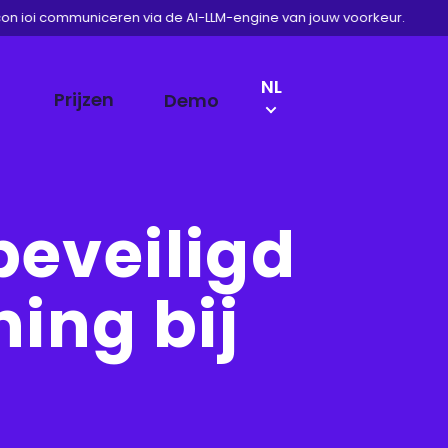
on ioi communiceren via de AI-LLM-engine van jouw voorkeur.
LANGUAGE
NL
Prijzen
Demo
SWITCH
EN
DE
FR
eveiligd
ing bij