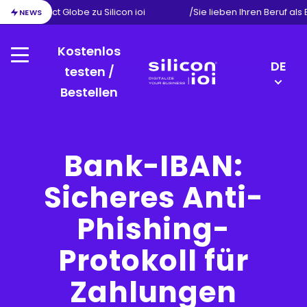
ion von Exact Globe zu Silicon ioi
/
Sie lieben Ihren Beruf als
NEWS
Kostenlos
Menu
LANGU
DE
testen /
SWITC
Bestellen
Silicon
EN
ioi
NL
FR
Bank-IBAN:
Sicheres Anti-
Phishing-
Protokoll für
Zahlungen