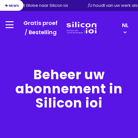
ie van Exact Globe naar Silicon ioi
/
U houdt van uw werk al
NEWS
Gratis proef
LANGU
NL
Menu
SWITC
/ Bestelling
Silicon
DE
ioi
EN
FR
Beheer uw
abonnement in
Silicon ioi