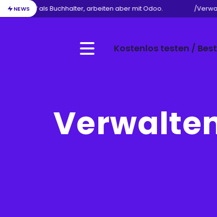
Ihren Beruf als Buchhalter, arbeiten aber mit Odoo.
/
Verwalt
NEWS
Kostenlos testen / Best
Menu
Verwalten