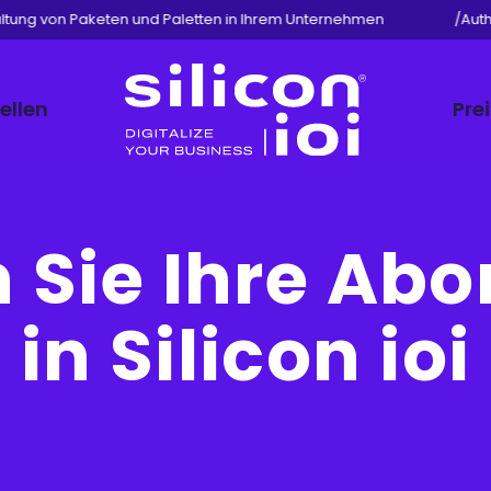
ung von Paketen und Paletten in Ihrem Unternehmen
/
Authen
ellen
Pre
Silicon
ioi
 Sie Ihre A
in Silicon ioi