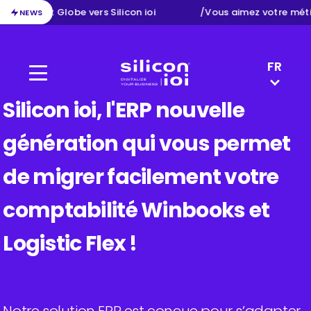
on d’Exact Globe vers Silicon ioi
/
Vous aimez votre méti
NEWS
LANGUAGE 
FR
Menu
Silicon ioi
EN
Silicon ioi, l'ERP nouvelle
NL
génération qui vous permet
de migrer facilement votre
comptabilité Winbooks et
Logistic Flex !
Notre solution ERP est conçue pour s’adapter